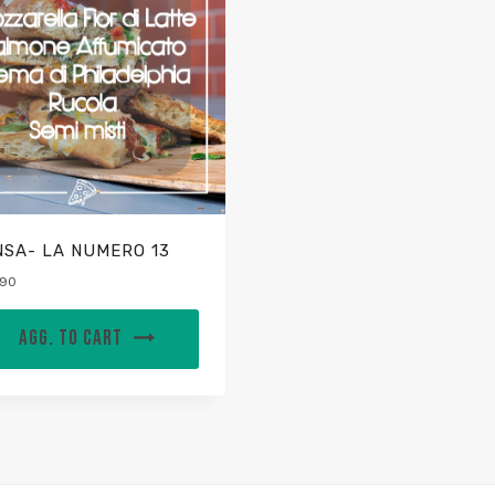
NSA- LA NUMERO 13
,90
AGG. TO CART