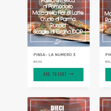
PINSA- LA NUMERO 3
PI
€
11,50
€
10
AGG. TO CART