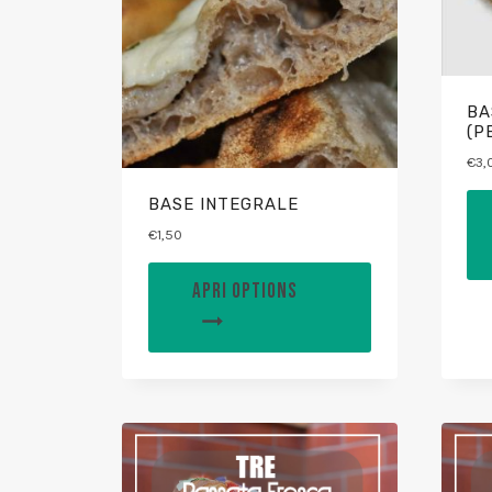
BA
(P
€
3,
BASE INTEGRALE
€
1,50
APRI OPTIONS