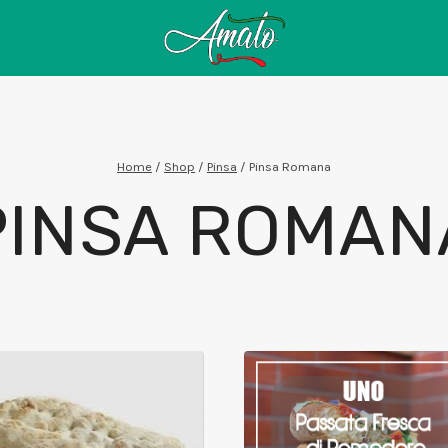
Home
/
Shop
/
Pinsa
/
Pinsa Romana
PINSA ROMAN