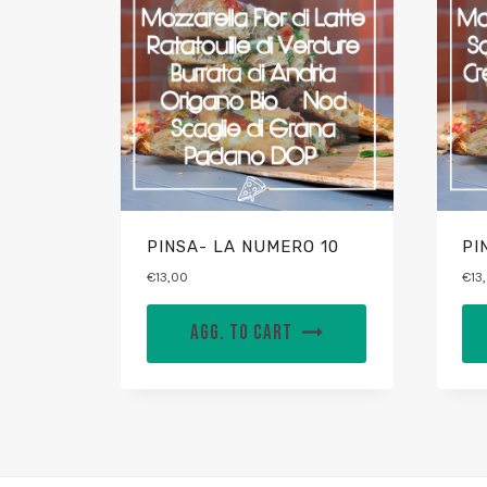
PINSA- LA NUMERO 10
PI
€
13,00
€
13
AGG. TO CART