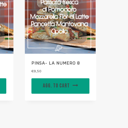
PINSA- LA NUMERO 8
€
9,50
AGG. TO CART