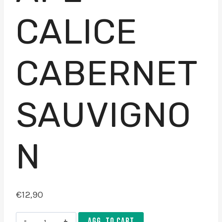
CALICE
CABERNET
SAUVIGNO
N
€
12,90
Ape
AGG. TO CART