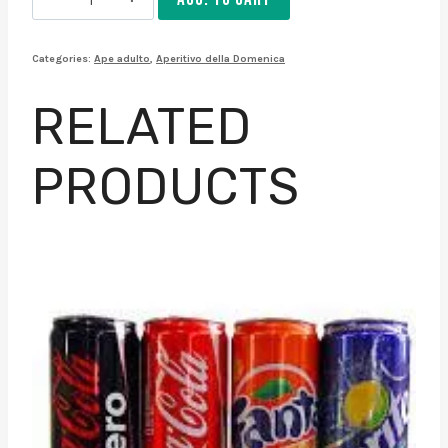
calice
Cabernet
Categories:
Ape adulto
,
Aperitivo della Domenica
Sauvignon
quantity
RELATED
PRODUCTS