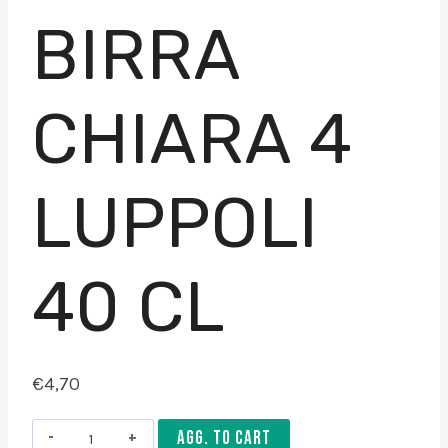
BIRRA
CHIARA 4
LUPPOLI
40 CL
€
4,70
Birra
AGG. TO CART