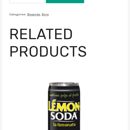
Chiara
4
Categories:
Bevande
,
Birre
luppoli
40
RELATED
cl
quantity
PRODUCTS