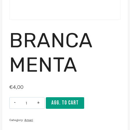
BRANCA
MENTA
€
4,00
Branca
AGG. TO CART
menta
quantity
Category:
Amari