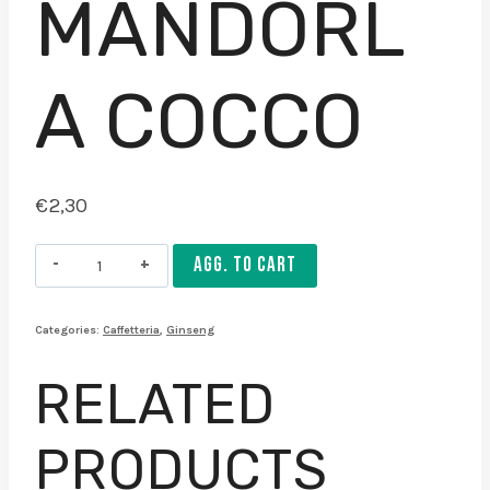
MANDORL
A COCCO
€
2,30
Ginseng
AGG. TO CART
piccolo
macchiato
Categories:
Caffetteria
,
Ginseng
mandorla
cocco
RELATED
quantity
PRODUCTS