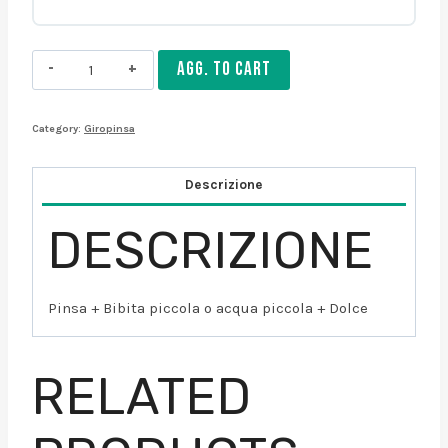
Giropinsa
AGG. TO CART
Bimbo
SABATO
Category:
Giropinsa
quantity
Descrizione
DESCRIZIONE
Pinsa + Bibita piccola o acqua piccola + Dolce
RELATED