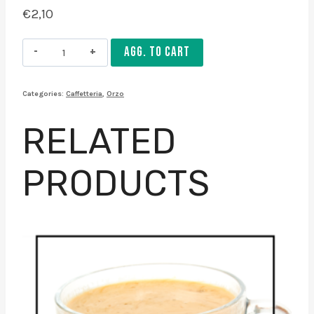
€
2,10
Orzo
AGG. TO CART
piccolo
macchiato
Categories:
Caffetteria
,
Orzo
cocco
quantity
RELATED
PRODUCTS