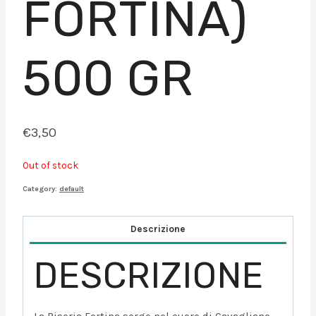
FORTINA)
500 GR
€
3,50
Out of stock
Category:
default
Descrizione
DESCRIZIONE
La Riseria Fortina sorge nel cuore di Cavagliano