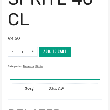
CL
€
4,50
Sprite
AGG. TO CART
40
cl
Categories:
Bevande
,
Bibite
quantity
Scegli
33cl, 0.5l