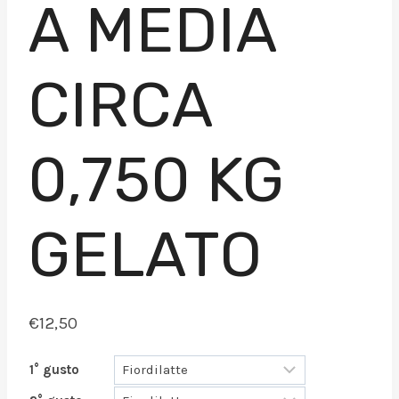
A MEDIA
CIRCA
0,750 KG
GELATO
€
12,50
1° gusto