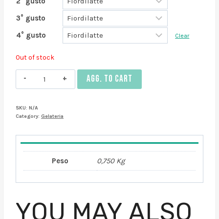
2° gusto
3° gusto
4° gusto
Clear
Out of stock
Vaschetta
AGG. TO CART
Media
circa
SKU:
N/A
0,750
Category:
Gelateria
Kg
Gelato
quantity
Peso
0,750 Kg
YOU MAY ALSO