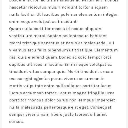
posuere morbi leo urna molestie at. Parturient montes
nascetur ridiculus mus. Tincidunt tortor aliquam
nulla facilisi. Ut faucibus pulvinar elementum integer
enim neque volutpat ac tincidunt.
Quam nulla porttitor massa id neque aliquam
vestibulum morbi. Sapien pellentesque habitant
morbi tristique senectus et netus et malesuada. Dui
vivamus arcu felis bibendum ut tristique. Elementum
nisi quis eleifend quam. Donec ac odio tempor orci
dapibus ultrices in iaculis. Enim neque volutpat ac
tincidunt vitae semper quis. Morbi tincidunt ornare
massa eget egestas purus viverra accumsan in.
Mattis vulputate enim nulla aliquet porttitor lacus
luctus accumsan tortor. Lectus magna fringilla urna
porttitor rhoncus dolor purus non. Tempus imperdiet
nulla malesuada pellentesque elit eget. Consequat
semper viverra nam libero justo laoreet sit amet
cursus.