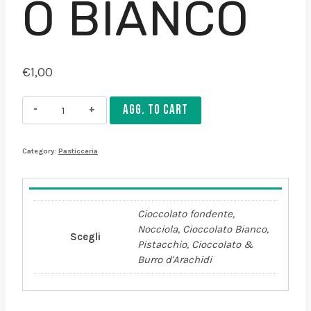
O BIANCO
€
1,00
Cannolo
AGG. TO CART
siciliano
al
Category:
Pasticceria
cioccolato
bianco
quantity
Cioccolato fondente,
Nocciola, Cioccolato Bianco,
Scegli
Pistacchio, Cioccolato &
Burro d'Arachidi