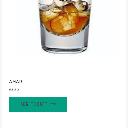
AMARI
€
3,50
AGG. TO CART