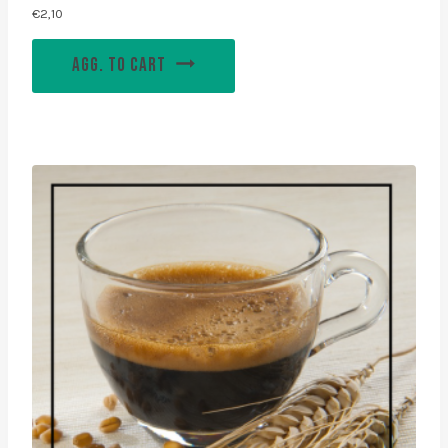
€
2,10
AGG. TO CART