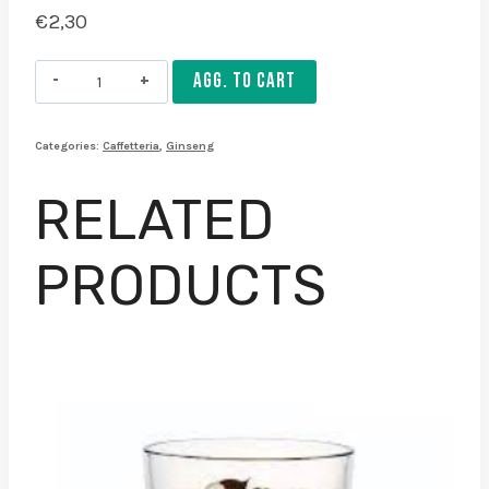
€
2,30
Ginseng
AGG. TO CART
piccolo
macchiato
Categories:
Caffetteria
,
Ginseng
avena
quantity
RELATED
PRODUCTS